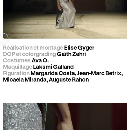
Réalisation et montage
Elise Gyger
DOP et colorgrading
Gaïth Zehri
Costumes
Ava O.
Maquillage
Laksmi Galland
Figuration
Margarida Costa, Jean-Marc Betrix,
Micaela Miranda, Auguste Rahon