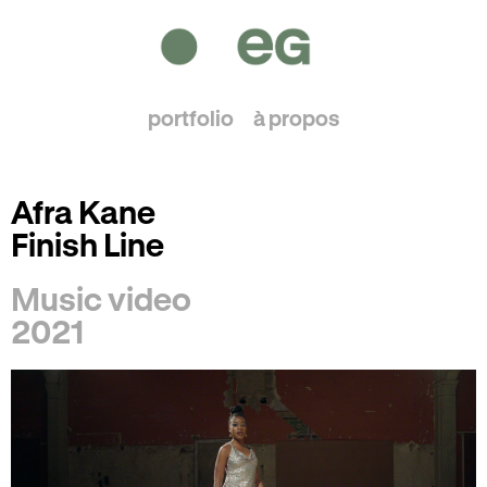
portfolio
à propos
Afra Kane
Finish Line
Music video
2021