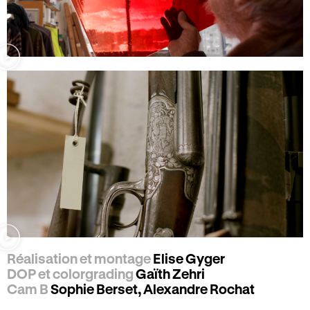
Réalisation et montage
Elise Gyger
DOP et colorgrading
Gaïth Zehri
Cam B
Sophie Berset, Alexandre Rochat